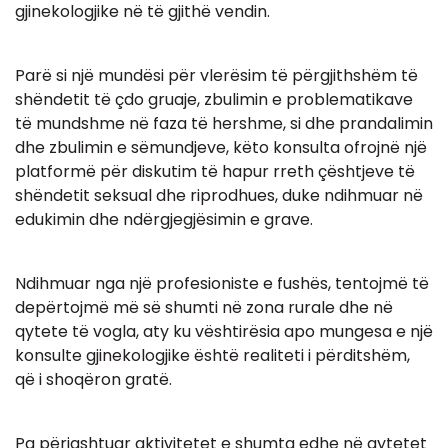
gjinekologjike në të gjithë vendin.
Parë si një mundësi për vlerësim të përgjithshëm të
shëndetit të çdo gruaje, zbulimin e problematikave
të mundshme në faza të hershme, si dhe prandalimin
dhe zbulimin e sëmundjeve, këto konsulta ofrojnë një
platformë për diskutim të hapur rreth çështjeve të
shëndetit seksual dhe riprodhues, duke ndihmuar në
edukimin dhe ndërgjegjësimin e grave.
Ndihmuar nga një profesioniste e fushës, tentojmë të
depërtojmë më së shumti në zona rurale dhe në
qytete të vogla, aty ku vështirësia apo mungesa e një
konsulte gjinekologjike është realiteti i përditshëm,
që i shoqëron gratë.
Pa përjashtuar aktivitetet e shumta edhe në qytetet