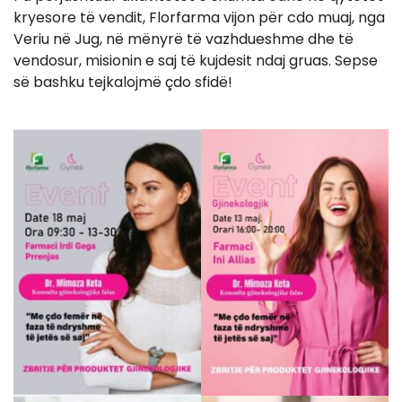
kryesore të vendit, Florfarma vijon për cdo muaj, nga
Veriu në Jug, në mënyrë të vazhdueshme dhe të
vendosur, misionin e saj të kujdesit ndaj gruas. Sepse
së bashku tejkalojmë çdo sfidë!