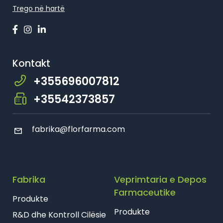
Trego në hartë
Kontakt
+355696007812
+35542373857
fabrika@florfarma.com
Fabrika
Veprimtaria e Depos
Farmaceutike
Produkte
Produkte
R&D dhe Kontroll Cilësie