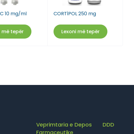
C 10 mg/ml
CORTİPOL 250 mg
, Tiranë
, Tiranë
i më tepër
Lexoni më tepër
, Tiranë
, Tiranë
, Tiranë
, Tiranë
, Tiranë
, Tiranë
Veprimtaria e Depos
DDD
Farmaceutike