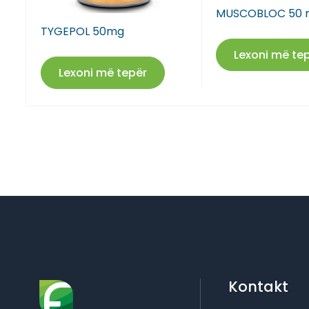
MUSCOBLOC 50 
TYGEPOL 50mg
Lexoni më te
Lexoni më tepër
Kontakt