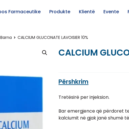
pos Farmaceutike
Produkte
Klientë
Evente
Barna
CALCIUM GLUCONATE LAVOISIER 10%
CALCIUM GLUCO
Përshkrim
Tretësirë per injeksion.
Bar emergjence që përdoret te t
kalciumit në gjak janë shumë të