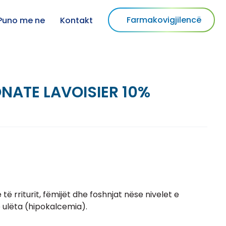
Farmakovigjilencë
Puno me ne
Kontakt
NATE LAVOISIER 10%
ë rriturit, fëmijët dhe foshnjat nëse nivelet e
 ulëta (hipokalcemia).