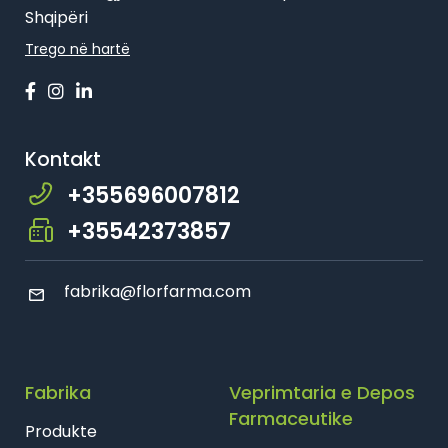
Shqipëri
Trego në hartë
Kontakt
+355696007812
+35542373857
fabrika@florfarma.com
Fabrika
Veprimtaria e Depos
Farmaceutike
Produkte