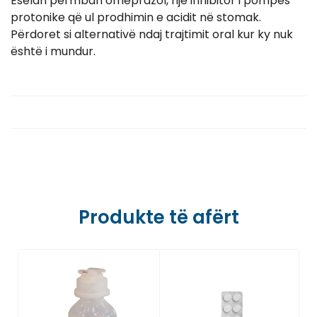
Eselan përmban omeprazol, një inhibitor i pompës
protonike që ul prodhimin e acidit në stomak.
Përdoret si alternativë ndaj trajtimit oral kur ky nuk
është i mundur.
Produkte të afërt