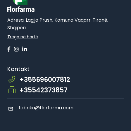
Adresa: Lagjja Prush, Komuna Vaqarr, Tiranë,
Shqipëri
Trego në hartë
Kontakt
+355696007812
+35542373857
fabrika@florfarma.com