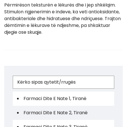
Përmirëson teksturën e lëkurës dhe i jep shkëlqim.
Stimulon rigjenerimin e indeve, ka veti antioksidante,
antibakteriale dhe hidratuese dhe ndriçuese. Trajton
dëmtimin e lëkurave të ndjeshme, pa shkaktuar
djegie ose skuqje.
Farmaci Dite E Nate 1, Tiranë
Farmaci Dite E Nate 2, Tiranë
Farmaci Dite E Nate 3, Tiranë