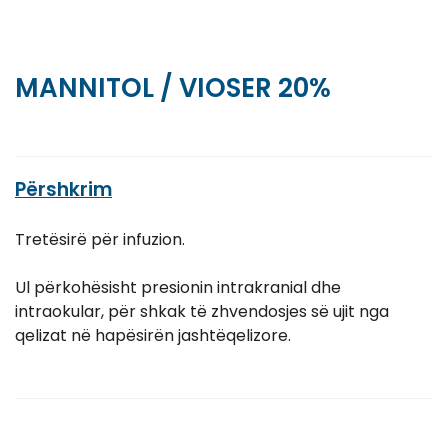
MANNITOL / VIOSER 20%
Përshkrim
Tretësirë ​​për infuzion.
Ul përkohësisht presionin intrakranial dhe
intraokular, për shkak të zhvendosjes së ujit nga
qelizat në hapësirën jashtëqelizore.