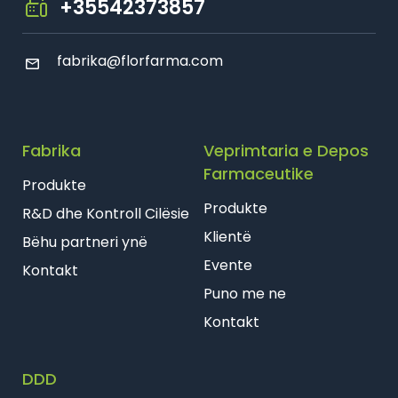
+35542373857
Farmaci Dite E Nate 28, Tiranë
fabrika@florfarma.com
Farmaci Dite E Nate 29, Tiranë
Farmaci Dite E Nate 31, Tiranë
Fabrika
Veprimtaria e Depos
Farmaci Dite E Nate 32, Tiranë
Farmaceutike
Produkte
Farmaci Dite E Nate 37, Tiranë
Produkte
R&D dhe Kontroll Cilësie
Klientë
Bëhu partneri ynë
Farmaci Dite E Nate 40, Tiranë
Evente
Kontakt
Farmaci Vip, Tiranë
Puno me ne
Kontakt
Farmaci Pervana, Tiranë
DDD
Farmaci Sybe, Tiranë