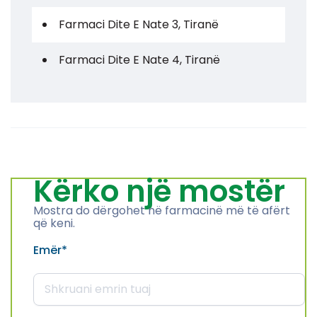
Farmaci Dite E Nate 3, Tiranë
Farmaci Dite E Nate 4, Tiranë
Farmaci Dite E Nate 5, Tiranë
Farmaci Dite E Nate 6, Tiranë
Farmaci Dite E Nate 7, Tiranë
Kërko një mostër
Farmaci Dite E Nate 8, Tiranë
Mostra do dërgohet në farmacinë më të afërt
që keni.
Farmaci Dite E Nate 9, Tiranë
Emër
*
Farmaci Dite E Nate 10, Tiranë
Farmaci Dite E Nate 13, Tiranë