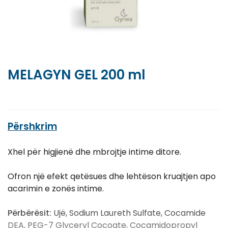
MELAGYN GEL 200 ml
Përshkrim
Xhel për higjienë dhe mbrojtje intime ditore.
Ofron një efekt qetësues dhe lehtëson kruajtjen apo
acarimin e zonës intime.
Përbërësit:
Ujë, Sodium Laureth Sulfate, Cocamide
DEA, PEG-7 Glyceryl Cocoate, Cocamidopropyl