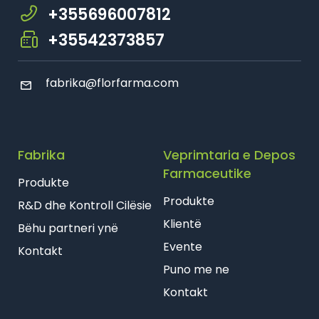
+355696007812
Farmaci Saidor, Tiranë
+35542373857
Farmaci Florifarma, Tiranë
fabrika@florfarma.com
Farmaci Pharma One, Tiranë
Farmaci Fufarma, Tiranë
Fabrika
Veprimtaria e Depos
Farmaci Agimi, Tiranë
Farmaceutike
Produkte
Produkte
R&D dhe Kontroll Cilësie
Farmaci Spahiu, Tiranë
Klientë
Bëhu partneri ynë
Farmaci Vera, Tiranë
Evente
Kontakt
Puno me ne
Farmaci Agimi 2, Tiranë
Kontakt
Farmaci Farmavitta, Tiranë