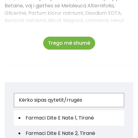
Betaine, vaj i gjethes së Melaleuca Alternifolia,
Glicerinë, Parfum klorur natriumi, Disodium EDTA,
Benzoat natriumi, Nitrat Magnezi, Limonene, Hexyl
Cinnamal, Methylchloroisothiazolinone, Klorur
Magnezi, Methylisothiazolinone.
Trego më shumë
Farmaci Dite E Nate 1, Tiranë
Farmaci Dite E Nate 2, Tiranë