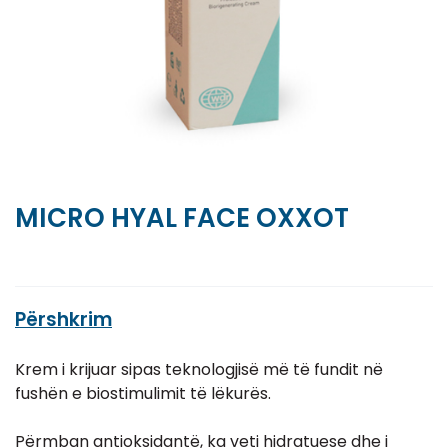
MICRO HYAL FACE OXXOT
Përshkrim
Krem i krijuar sipas teknologjisë më të fundit në
fushën e biostimulimit të lëkurës.
Përmban antioksidantë, ka veti hidratuese dhe i