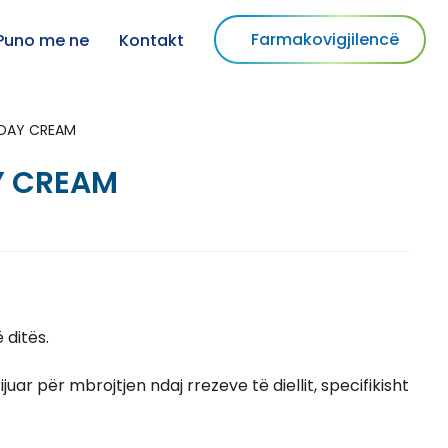
Farmakovigjilencë
Puno me ne
Kontakt
 DAY CREAM
Y CREAM
 ditës.
rijuar për mbrojtjen ndaj rrezeve të diellit, specifikisht