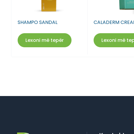
SHAMPO SANDAL
CALADERM CRE
Lexoni më tepër
Lexoni më te