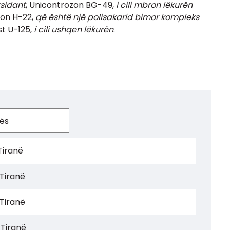
ksidant
, Unicontrozon BG-49,
i cili mbron lëkurën
ron H-22,
që është një polisakarid bimor kompleks
st U-125,
i cili ushqen lëkurën
.
Tiranë
 Tiranë
 Tiranë
 Tiranë