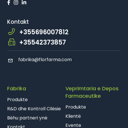
Farmaci Dite E Nate 26, Tiranë
Kontakt
Farmaci Dite E Nate 27, Tiranë
+355696007812
Farmaci Dite E Nate 28, Tiranë
+35542373857
Farmaci Dite E Nate 29, Tiranë
fabrika@florfarma.com
Farmaci Dite E Nate 31, Tiranë
Farmaci Dite E Nate 32, Tiranë
Fabrika
Veprimtaria e Depos
Farmaci Dite E Nate 37, Tiranë
Farmaceutike
Produkte
Produkte
Farmaci Dite E Nate 40, Tiranë
R&D dhe Kontroll Cilësie
Klientë
Bëhu partneri ynë
Farmaci Vip, Tiranë
Evente
Kontakt