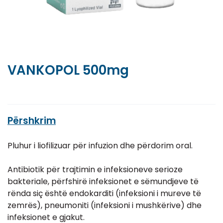
VANKOPOL 500mg
Përshkrim
Pluhur i liofilizuar për infuzion dhe përdorim oral.
Antibiotik për trajtimin e infeksioneve serioze
bakteriale, përfshirë infeksionet e sëmundjeve të
rënda siç është endokarditi (infeksioni i mureve të
zemrës), pneumoniti (infeksioni i mushkërive) dhe
infeksionet e gjakut.