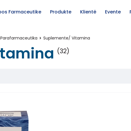
pos Farmaceutike
Produkte
Klientë
Evente
Parafarmaceutika
Suplemente/ Vitamina
itamina
(32)