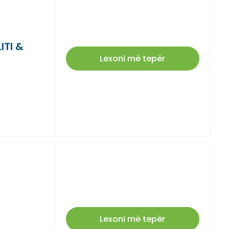
ITI &
Lexoni më tepër
Lexoni më tepër