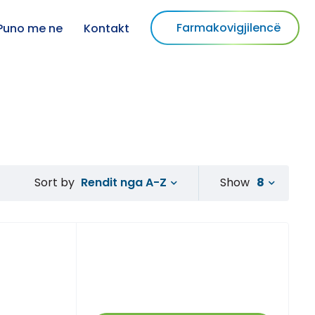
Farmakovigjilencë
Puno me ne
Kontakt
Rendit nga A-Z
Show
8
Sort by