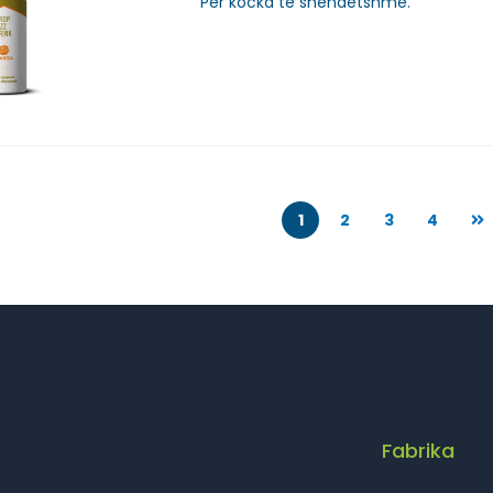
Për kocka të shëndetshme.
1
2
3
4
Fabrika