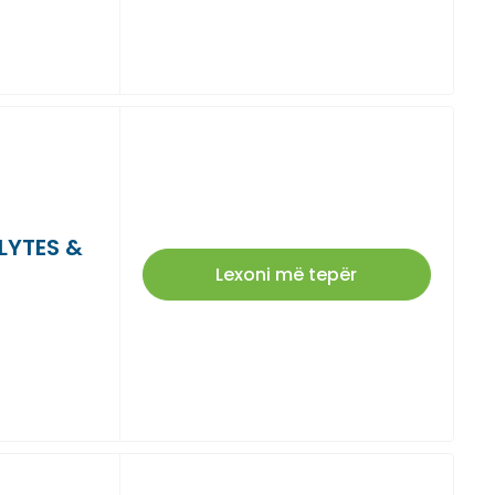
LYTES &
Lexoni më tepër