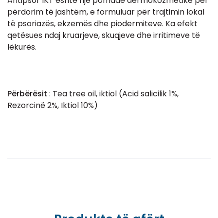
Antipsor IKT është një pomadë dermokozmetike për
përdorim të jashtëm, e formuluar për trajtimin lokal
të psoriazës, ekzemës dhe piodermiteve. Ka efekt
qetësues ndaj kruarjeve, skuqjeve dhe irritimeve të
lëkurës.
Përbërësit
: Tea tree oil, iktiol (Acid salicilik 1%,
Rezorcinë 2%, Iktiol 10%)