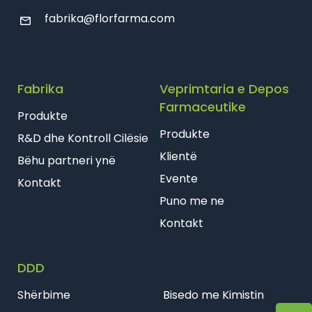
fabrika@florfarma.com
Fabrika
Veprimtaria e Depos
Farmaceutike
Produkte
Produkte
R&D dhe Kontroll Cilësie
Klientë
Bëhu partneri ynë
Evente
Kontakt
Puno me ne
Kontakt
DDD
Shërbime
Bisedo me Kimistin