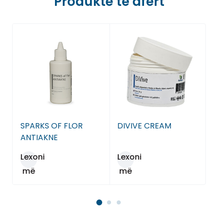
Produkte të afërt
SPARKS OF FLOR
DIVIVE CREAM
ANTIAKNE
Lexoni
Lexoni
më
më
tepër
tepër