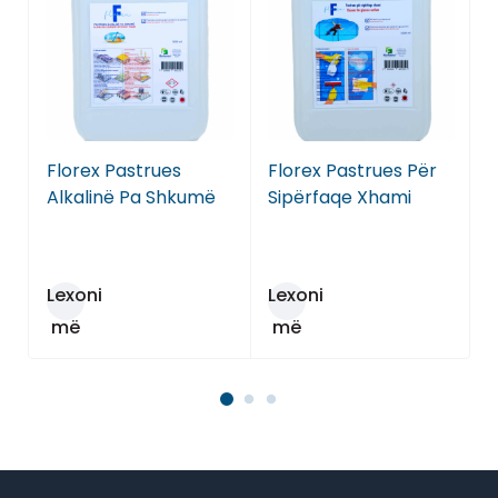
Florex Pastrues
Florex Pastrues Për
F
Alkalinë Pa Shkumë
Sipërfaqe Xhami
Lexoni
Lexoni
më
më
tepër
tepër