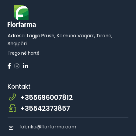
Adresa: Lagjja Prush, Komuna Vaqarr, Tiranë,
Shqipëri
Trego në hartë
Kontakt
+355696007812
+35542373857
fabrika@florfarma.com