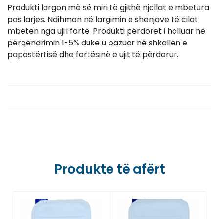
Produkti largon më së miri të gjithë njollat e mbetura
pas larjes. Ndihmon në largimin e shenjave të cilat
mbeten nga uji i fortë. Produkti përdoret i holluar në
përqëndrimin 1-5% duke u bazuar në shkallën e
papastërtisë dhe fortësinë e ujit të përdorur.
Produkte të afërt