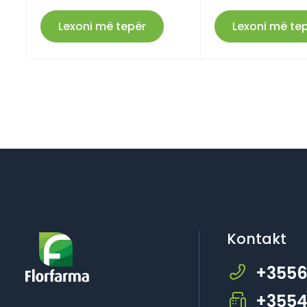
Lexoni më tepër
Lexoni më te
Kontakt
+3556
+3554