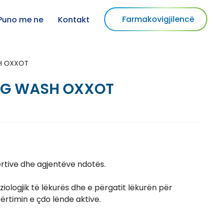
Farmakovigjilencë
Puno me ne
Kontakt
H OXXOT
NG WASH OXXOT
rtive dhe agjentëve ndotës.
iziologjik të lëkurës dhe e përgatit lëkurën për
përtimin e çdo lënde aktive.