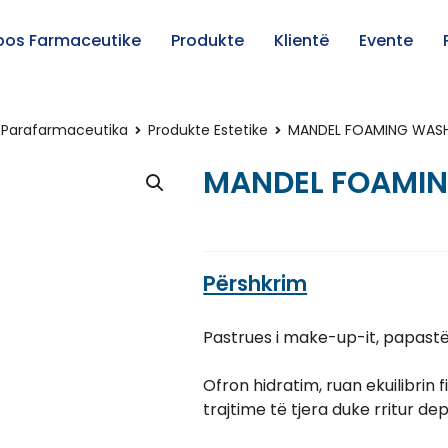
pos Farmaceutike
Produkte
Klientë
Evente
Parafarmaceutika
Produkte Estetike
MANDEL FOAMING WAS
MANDEL FOAMI
Përshkrim
Pastrues i make-up-it, papastë
Ofron hidratim, ruan ekuilibrin f
trajtime të tjera duke rritur de