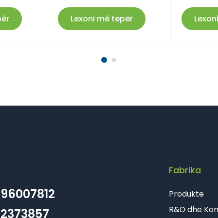
Farmaci Dite E Nate 17
për
Lexoni më tepër
Lexon
Farmaci Dite E Nate 18
Farmaci Dite E Nate 19
Farmaci Dite E Nate 20
Farmaci Dite E Nate 21
Farmaci Dite E Nate 22
Farmaci Dite E Nate 23
Fabrika
Farmaci Dite E Nate 24
96007812
Produkte
Farmaci Dite E Nate 25
R&D dhe Kont
2373857