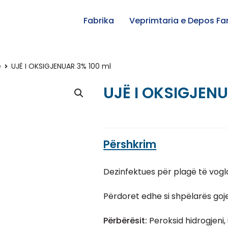
Fabrika
Veprimtaria e Depos F
ë
UJË I OKSIGJENUAR 3% 100 ml
UJË I OKSIGJENU
Përshkrim
Dezinfektues për plagë të vogla,
Përdoret edhe si shpëlarës goj
Përbërësit:
Peroksid hidrogjeni, 