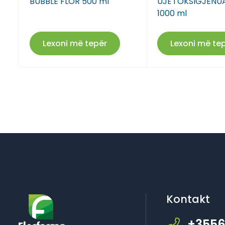
BUBBLE FLOR 500 ml
UJË I OKSIGJENU
1000 ml
Lexoni më tepër
Lexoni më te
Kontakt
+3556