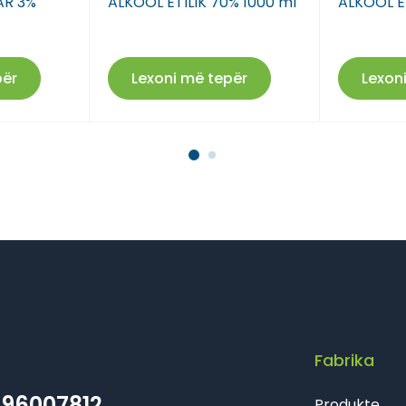
AR 3%
ALKOOL ETILIK 70% 1000 ml
ALKOOL ET
Farmaci Dite E Nate 17
Farmaci Dite E Nate 18
për
Lexoni më tepër
Lexon
Farmaci Dite E Nate 19
Farmaci Dite E Nate 20
Farmaci Dite E Nate 21
Farmaci Dite E Nate 22
Farmaci Dite E Nate 23
Farmaci Dite E Nate 24
Fabrika
Farmaci Dite E Nate 25
96007812
Produkte