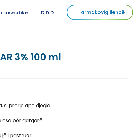
Farmakovigjilencë
armaceutike
D.D.D
AR 3% 100 ml
 si prerje apo djegie.
e ose për gargarë.
ujë i pastruar.