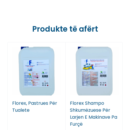
Produkte të afërt
Florex, Pastrues Për
Florex Shampo
F
Tualete
Shkumëzuese Për
Larjen E Makinave Pa
Furçë