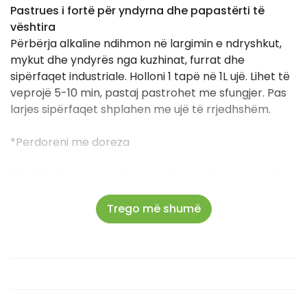
Pastrues i fortë për yndyrna dhe papastërti të
vështira
Përbërja alkaline ndihmon në largimin e ndryshkut,
mykut dhe yndyrës nga kuzhinat, furrat dhe
sipërfaqet industriale. Holloni 1 tapë në 1L ujë. Lihet të
veprojë 5-10 min, pastaj pastrohet me sfungjer. Pas
larjes sipërfaqet shplahen me ujë të rrjedhshëm.
*Perdoreni me doreza
*Këshillohet të provohet në një sipërfaqe të vogël
dhe më pas te vazhdohet në gjithë sipërfaqen
Trego më shumë