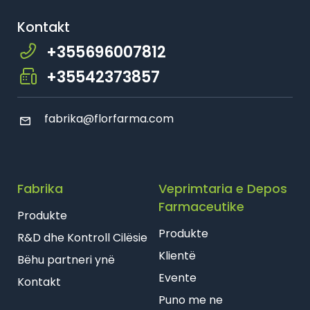
Kontakt
+355696007812
+35542373857
fabrika@florfarma.com
Fabrika
Veprimtaria e Depos
Farmaceutike
Produkte
Produkte
R&D dhe Kontroll Cilësie
Klientë
Bëhu partneri ynë
Evente
Kontakt
Puno me ne